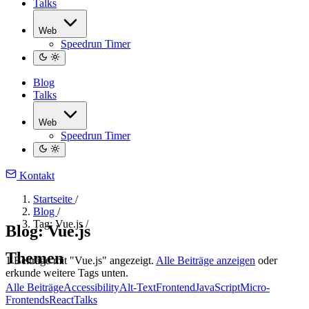
Talks
Web
Speedrun Timer
Blog
Talks
Web
Speedrun Timer
Kontakt
Startseite
/
Blog
/
Tag: Vue.js
/
Blog: Vue.js
Themen
1 Beiträge mit "Vue.js" angezeigt.
Alle Beiträge anzeigen
oder
erkunde weitere Tags unten.
Alle Beiträge
Accessibility
Alt-Text
Frontend
JavaScript
Micro-
Frontends
React
Talks