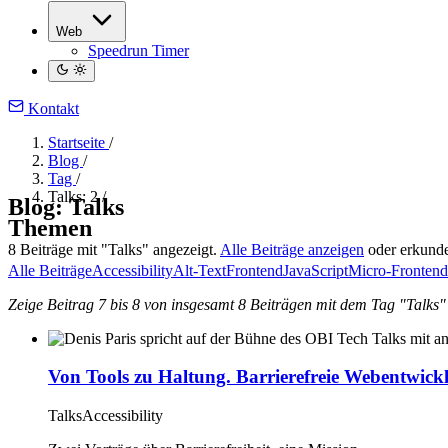
Web
Speedrun Timer
Kontakt
Startseite
/
Blog
/
Tag
/
Talks: 2
/
Blog: Talks
Themen
8 Beiträge mit "Talks" angezeigt.
Alle Beiträge anzeigen
oder erkunde
Alle Beiträge
Accessibility
Alt-Text
Frontend
JavaScript
Micro-Frontend
Zeige Beitrag 7 bis 8 von insgesamt 8 Beiträgen mit dem Tag "Talks"
Von Tools zu Haltung. Barrierefreie Webentwick
Talks
Accessibility