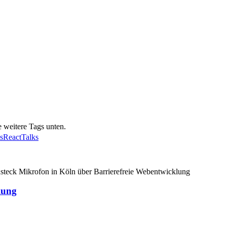
 weitere Tags unten.
s
React
Talks
lung