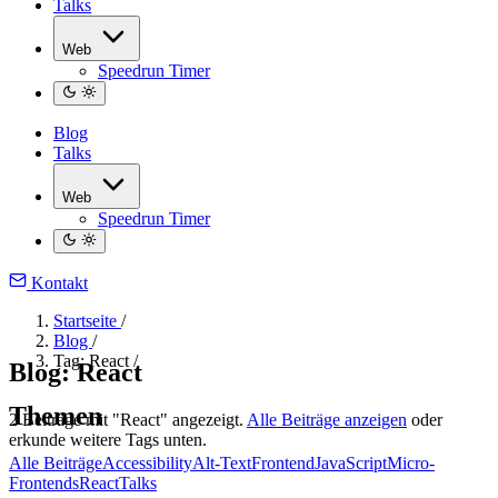
Talks
Web
Speedrun Timer
Blog
Talks
Web
Speedrun Timer
Kontakt
Startseite
/
Blog
/
Tag: React
/
Blog: React
Themen
2 Beiträge mit "React" angezeigt.
Alle Beiträge anzeigen
oder
erkunde weitere Tags unten.
Alle Beiträge
Accessibility
Alt-Text
Frontend
JavaScript
Micro-
Frontends
React
Talks