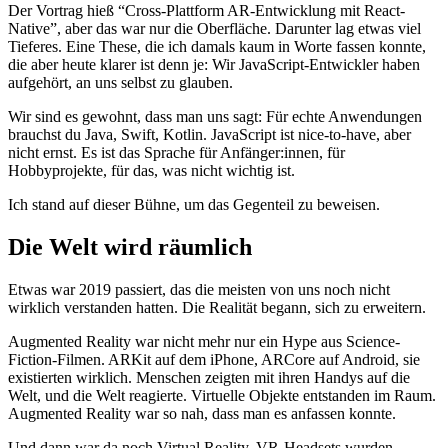
Der Vortrag hieß “Cross-Plattform AR-Entwicklung mit React-
Native”, aber das war nur die Oberfläche. Darunter lag etwas viel
Tieferes. Eine These, die ich damals kaum in Worte fassen konnte,
die aber heute klarer ist denn je: Wir JavaScript-Entwickler haben
aufgehört, an uns selbst zu glauben.
Wir sind es gewohnt, dass man uns sagt: Für echte Anwendungen
brauchst du Java, Swift, Kotlin. JavaScript ist nice-to-have, aber
nicht ernst. Es ist das Sprache für Anfänger:innen, für
Hobbyprojekte, für das, was nicht wichtig ist.
Ich stand auf dieser Bühne, um das Gegenteil zu beweisen.
Die Welt wird räumlich
Etwas war 2019 passiert, das die meisten von uns noch nicht
wirklich verstanden hatten. Die Realität begann, sich zu erweitern.
Augmented Reality war nicht mehr nur ein Hype aus Science-
Fiction-Filmen. ARKit auf dem iPhone, ARCore auf Android, sie
existierten wirklich. Menschen zeigten mit ihren Handys auf die
Welt, und die Welt reagierte. Virtuelle Objekte entstanden im Raum.
Augmented Reality war so nah, dass man es anfassen konnte.
Und dann war da noch Virtual Reality. VR-Headsets wurden