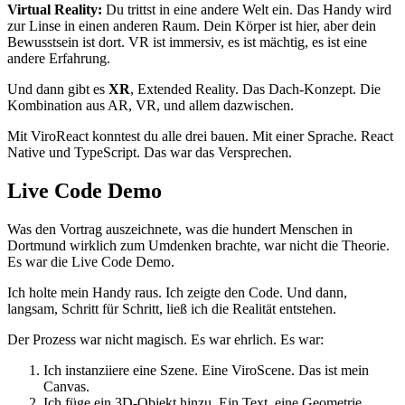
Virtual Reality:
Du trittst in eine andere Welt ein. Das Handy wird
zur Linse in einen anderen Raum. Dein Körper ist hier, aber dein
Bewusstsein ist dort. VR ist immersiv, es ist mächtig, es ist eine
andere Erfahrung.
Und dann gibt es
XR
, Extended Reality. Das Dach-Konzept. Die
Kombination aus AR, VR, und allem dazwischen.
Mit ViroReact konntest du alle drei bauen. Mit einer Sprache. React
Native und TypeScript. Das war das Versprechen.
Live Code Demo
Was den Vortrag auszeichnete, was die hundert Menschen in
Dortmund wirklich zum Umdenken brachte, war nicht die Theorie.
Es war die Live Code Demo.
Ich holte mein Handy raus. Ich zeigte den Code. Und dann,
langsam, Schritt für Schritt, ließ ich die Realität entstehen.
Der Prozess war nicht magisch. Es war ehrlich. Es war:
Ich instanziiere eine Szene. Eine ViroScene. Das ist mein
Canvas.
Ich füge ein 3D-Objekt hinzu. Ein Text, eine Geometrie,