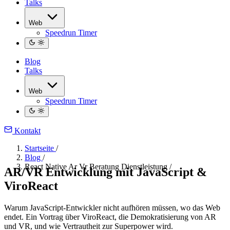
Talks
Web
Speedrun Timer
Blog
Talks
Web
Speedrun Timer
Kontakt
Startseite
/
Blog
/
React Native Ar Vr Beratung Dienstleistung
/
AR/VR Entwicklung mit JavaScript &
ViroReact
Warum JavaScript-Entwickler nicht aufhören müssen, wo das Web
endet. Ein Vortrag über ViroReact, die Demokratisierung von AR
und VR, und wie Vertrautheit zur Superpower wird.