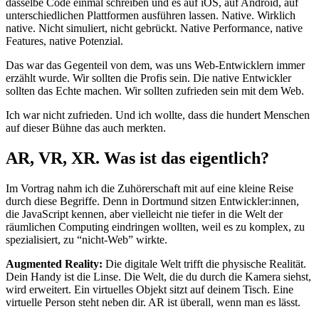
dasselbe Code einmal schreiben und es auf iOS, auf Android, auf
unterschiedlichen Plattformen ausführen lassen. Native. Wirklich
native. Nicht simuliert, nicht gebrückt. Native Performance, native
Features, native Potenzial.
Das war das Gegenteil von dem, was uns Web-Entwicklern immer
erzählt wurde. Wir sollten die Profis sein. Die native Entwickler
sollten das Echte machen. Wir sollten zufrieden sein mit dem Web.
Ich war nicht zufrieden. Und ich wollte, dass die hundert Menschen
auf dieser Bühne das auch merkten.
AR, VR, XR. Was ist das eigentlich?
Im Vortrag nahm ich die Zuhörerschaft mit auf eine kleine Reise
durch diese Begriffe. Denn in Dortmund sitzen Entwickler:innen,
die JavaScript kennen, aber vielleicht nie tiefer in die Welt der
räumlichen Computing eindringen wollten, weil es zu komplex, zu
spezialisiert, zu “nicht-Web” wirkte.
Augmented Reality:
Die digitale Welt trifft die physische Realität.
Dein Handy ist die Linse. Die Welt, die du durch die Kamera siehst,
wird erweitert. Ein virtuelles Objekt sitzt auf deinem Tisch. Eine
virtuelle Person steht neben dir. AR ist überall, wenn man es lässt.