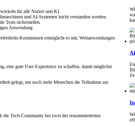
Wi
wickeln für alle Nutzer und KI.
wa
Suchmaschinen und AI-Systemen leicht verstanden werden.
ka
de Tests sicherstellen
ertigen Anwendung
erefreiheits-Kenntnissen ermöglicht es mir, Webanwendungen
Al
Ei
g, eine gute User Experience zu schaffen, damit möglichst
Bi
Ze
efreiheit gelegt, um noch mehr Menschen die Teilnahme am
In
Wi
ch die Tech-Community bei zwei der renommiertesten
ef