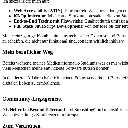
Ich spezialisiere mich auf:
Web Accessibility (A11Y)
: Barrierefreie Webanwendungen ent
KI-Optimierung
: Inhalte und Strukturen gestalten, die von 
End-to-End Testing mit Playwright
: Qualität durch umfassen
Full Stack JavaScript Development
: Von der Idee bis zur f
Meine einzigartige Kombination aus technischer Expertise und Barri
zu schaffen, die nicht nur funktional sind, sondern wirklich inklusiv.
Mein beruflicher Weg
Bereits während meines Medieninformatik-Studiums war es mir wichti
viele Menschen meine entwickelte Software nutzen können.
In den letzten 3 Jahren habe ich meinen Fokus verstärkt auf Barrier
digitalen Leben zu ermöglichen.
Community-Engagement
Als
Helfer bei BeyondTellerrand
und
SmashingConf
unterstütze i
Webentwicklungs-Konferenzen in Europa.
Zum Vergnügen